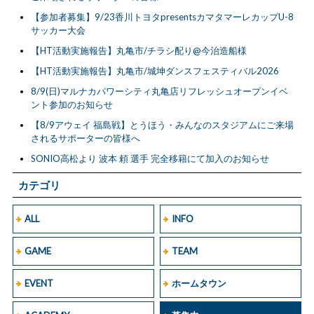
【参加者募集】9/23香川トヨタpresentsカマタマーレカップU-8
サッカー大会
【HT活動実施報告】丸亀市/チラシ配り@今治造船様
【HT活動実施報告】丸亀市/城坤ダンスフェスティバル2026
8/9(日)マルナカパワーシティ丸亀店リフレッシュオープンイベ
ント参加のお知らせ
【8/9アウェイ 福島戦】とうほう・みんなのスタジアムにご来場
されるサポーターの皆様へ
SONIO高松より 波本 頼 選手 完全移籍にて加入のお知らせ
カテゴリ
ALL
INFO
GAME
TEAM
EVENT
ホームタウン