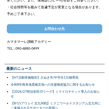
承ください。また、保険証(コピー可)を必ずご持参ください。
・社会情勢等を鑑みて急遽予定が変更となる場合があります。
予めご了承下さい。
お問合わせ先
カマタマーレ讃岐アカデミー
TEL : 090-6880-0499
最新のニュース
【HT活動実施報告】さぬき市/中学生1日補導員
令和8年熊本地震被災地への支援物資協力に関するお知らせ
【2026/27明治安田J3リーグ】ミライロチケット導入のお知ら
せ
【8/15アウェイ 北九州戦】ミクニワールドスタジアム北九州に
ご来場されるサポーターの皆様へ