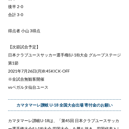
後半 2-0
合計 3-0
得点者 小山 3得点
【次節試合予定】
日本クラブユースサッカー選手権(U-18)大会 グループステージ
第1節
2021年7月26日(月)8:45KICK-OFF
※全試合無観客開催
vsベガルタ仙台ユース
カマタマーレ讃岐 U-18 全国大会出場 寄付金のお願い
カマタマーレ讃岐U-18は、「第45回 日本クラブユースサッカ
ー選手権大会(U-18)大会 四国大会」を勝ち抜き、四国代表とし