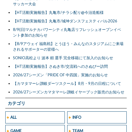
サッカー大会
【HT活動実施報告】丸亀市/チラシ配り@今治造船様
【HT活動実施報告】丸亀市/城坤ダンスフェスティバル2026
8/9(日)マルナカパワーシティ丸亀店リフレッシュオープンイベ
ント参加のお知らせ
【8/9アウェイ 福島戦】とうほう・みんなのスタジアムにご来場
されるサポーターの皆様へ
SONIO高松より 波本 頼 選手 完全移籍にて加入のお知らせ
【HT活動実施報告】さぬき市/交流戦へのさぬぴー訪問
2026/27シーズン「PRIDE OF 中四国」実施のお知らせ
【カマタマーレ讃岐ダーツスクール】8月・9月の日程について
2026/27シーズンカマタマーレ讃岐イヤーブック販売のお知らせ
カテゴリ
ALL
INFO
GAME
TEAM