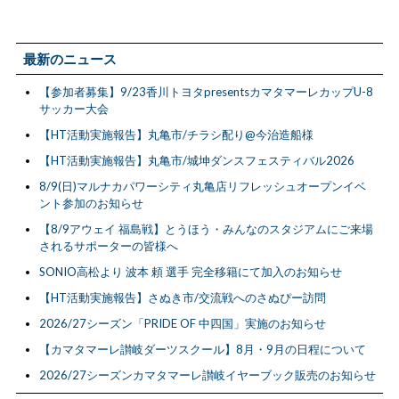
最新のニュース
【参加者募集】9/23香川トヨタpresentsカマタマーレカップU-8
サッカー大会
【HT活動実施報告】丸亀市/チラシ配り@今治造船様
【HT活動実施報告】丸亀市/城坤ダンスフェスティバル2026
8/9(日)マルナカパワーシティ丸亀店リフレッシュオープンイベ
ント参加のお知らせ
【8/9アウェイ 福島戦】とうほう・みんなのスタジアムにご来場
されるサポーターの皆様へ
SONIO高松より 波本 頼 選手 完全移籍にて加入のお知らせ
【HT活動実施報告】さぬき市/交流戦へのさぬぴー訪問
2026/27シーズン「PRIDE OF 中四国」実施のお知らせ
【カマタマーレ讃岐ダーツスクール】8月・9月の日程について
2026/27シーズンカマタマーレ讃岐イヤーブック販売のお知らせ