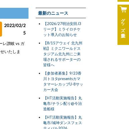
最新のニュース
グッズ
【2026/27明治安田J3
2022/02/2
リーグ】ミライロチケ
5
ット導入のお知らせ
【8/15アウェイ 北九州
レ讃岐 vs ガ
戦】ミクニワールドス
らせいたしま
タジアム北九州にご来
場されるサポーターの
皆様へ
【参加者募集】9/23香
川トヨタpresentsカマ
タマーレカップU-8サッ
カー大会
【HT活動実施報告】丸
亀市/チラシ配り@今治
造船様
【HT活動実施報告】丸
亀市/城坤ダンスフェス
ティバル2026