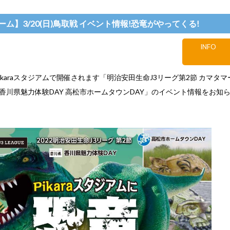
ム】3/20(日)鳥取戦 イベント情報!恐竜がやってくる!
INFO
)Pikaraスタジアムで開催されます「明治安田生命J3リーグ第2節 カマタマー
 香川県魅力体験DAY 高松市ホームタウンDAY」のイベント情報をお知