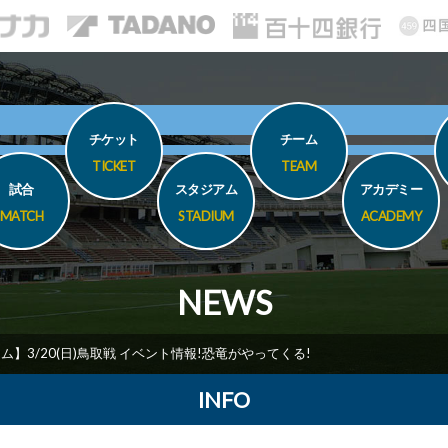
チケット
チーム
TICKET
TEAM
試合
スタジアム
アカデミー
MATCH
STADIUM
ACADEMY
NEWS
ム】3/20(日)鳥取戦 イベント情報!恐竜がやってくる!
INFO