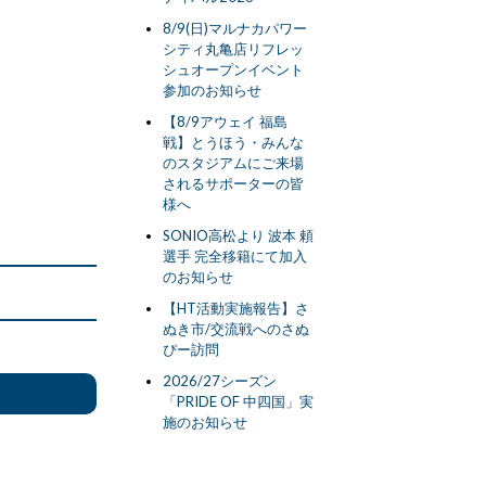
8/9(日)マルナカパワー
シティ丸亀店リフレッ
シュオープンイベント
参加のお知らせ
【8/9アウェイ 福島
戦】とうほう・みんな
のスタジアムにご来場
されるサポーターの皆
様へ
SONIO高松より 波本 頼
選手 完全移籍にて加入
のお知らせ
【HT活動実施報告】さ
ぬき市/交流戦へのさぬ
ぴー訪問
2026/27シーズン
「PRIDE OF 中四国」実
施のお知らせ