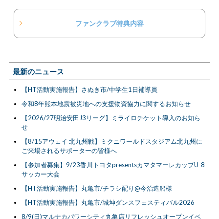
ファンクラブ特典内容
最新のニュース
【HT活動実施報告】さぬき市/中学生1日補導員
令和8年熊本地震被災地への支援物資協力に関するお知らせ
【2026/27明治安田J3リーグ】ミライロチケット導入のお知ら
せ
【8/15アウェイ 北九州戦】ミクニワールドスタジアム北九州に
ご来場されるサポーターの皆様へ
【参加者募集】9/23香川トヨタpresentsカマタマーレカップU-8
サッカー大会
【HT活動実施報告】丸亀市/チラシ配り@今治造船様
【HT活動実施報告】丸亀市/城坤ダンスフェスティバル2026
8/9(日)マルナカパワーシティ丸亀店リフレッシュオープンイベ