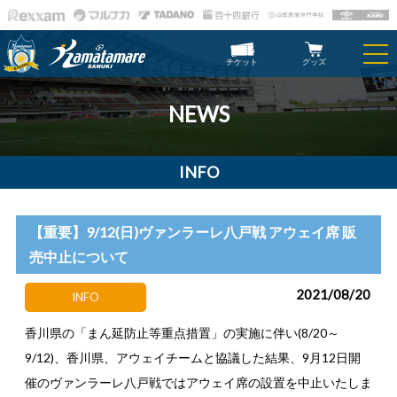
チケット
グッズ
NEWS
INFO
【重要】9/12(日)ヴァンラーレ八戸戦 アウェイ席 販
売中止について
2021/08/20
INFO
香川県の「まん延防止等重点措置」の実施に伴い(8/20～
9/12)、香川県、アウェイチームと協議した結果、9月12日開
催のヴァンラーレ八戸戦ではアウェイ席の設置を中止いたしま