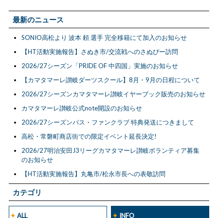
最新のニュース
SONIO高松より 波本 頼 選手 完全移籍にて加入のお知らせ
【HT活動実施報告】さぬき市/交流戦へのさぬぴー訪問
2026/27シーズン「PRIDE OF 中四国」実施のお知らせ
【カマタマーレ讃岐ダーツスクール】8月・9月の日程について
2026/27シーズンカマタマーレ讃岐イヤーブック販売のお知らせ
カマタマーレ讃岐公式note開設のお知らせ
2026/27シーズンパス・ファンクラブ 特典発送につきまして
高松・常磐町商店街での限定イベント延長決定!
2026/27明治安田J3リーグカマタマーレ讃岐ボランティア募集
のお知らせ
【HT活動実施報告】丸亀市/松永市長への表敬訪問
カテゴリ
ALL
INFO