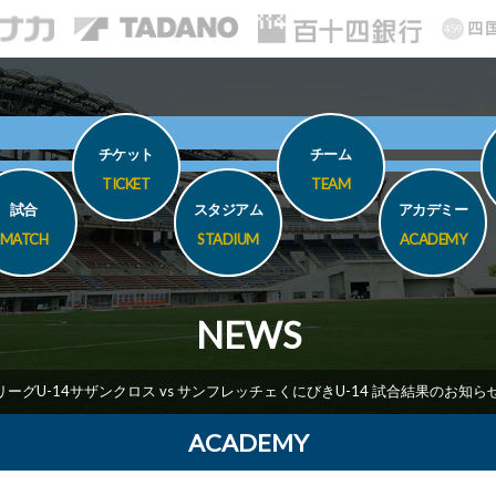
チケット
チーム
TICKET
TEAM
試合
スタジアム
アカデミー
MATCH
STADIUM
ACADEMY
NEWS
JリーグU-14サザンクロス vs サンフレッチェくにびきU-14 試合結果のお知ら
ACADEMY