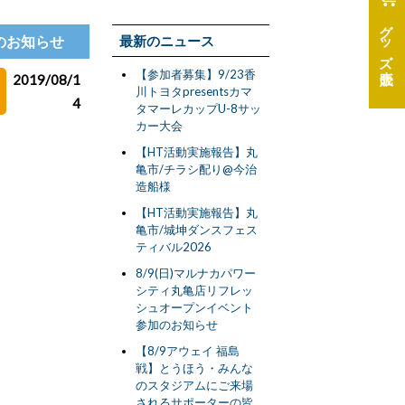
グッズ
果のお知らせ
最新のニュース
【参加者募集】9/23香
2019/08/1
川トヨタpresentsカマ
4
タマーレカップU-8サッ
カー大会
【HT活動実施報告】丸
亀市/チラシ配り@今治
造船様
【HT活動実施報告】丸
亀市/城坤ダンスフェス
ティバル2026
8/9(日)マルナカパワー
シティ丸亀店リフレッ
シュオープンイベント
参加のお知らせ
【8/9アウェイ 福島
戦】とうほう・みんな
のスタジアムにご来場
されるサポーターの皆