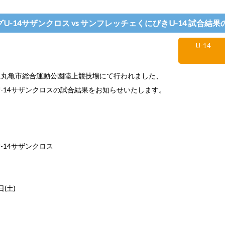
ーグU-14サザンクロス vs サンフレッチェくにびきU-14 試合結
U-14
土)に丸亀市総合運動公園陸上競技場にて行われました、
グU-14サザンクロスの試合結果をお知らせいたします。
U-14サザンクロス
日(土)