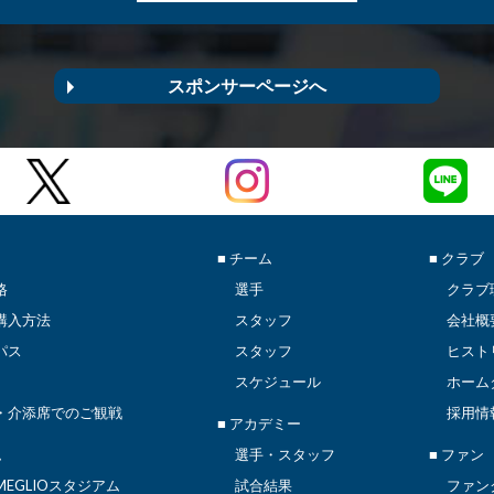
スポンサーページへ
■ チーム
■ クラブ
格
選手
クラブ
購入方法
スタッフ
会社概
パス
スタッフ
ヒスト
スケジュール
ホーム
・介添席でのご観戦
採用情
■ アカデミー
ム
選手・スタッフ
■ ファン
EGLIOスタジアム
試合結果
ファン