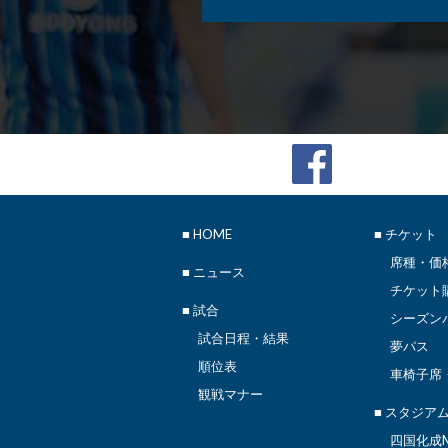
■
HOME
■ チケット
席種・価
■
ニュース
チケット
■ 試合
シーズン
試合日程・結果
夢パス
順位表
車椅子席
観戦マナー
■ スタジア
四国化成M