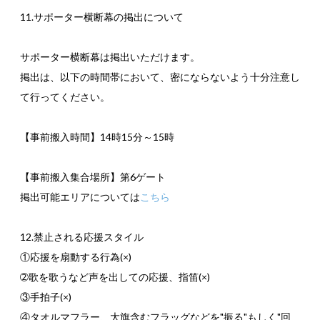
11.サポーター横断幕の掲出について
サポーター横断幕は掲出いただけます。
掲出は、以下の時間帯において、密にならないよう十分注意し
て行ってください。
【事前搬入時間】14時15分～15時
【事前搬入集合場所】第6ゲート
掲出可能エリアについては
こちら
12.禁止される応援スタイル
①応援を扇動する行為(×)
➁歌を歌うなど声を出しての応援、指笛(×)
③手拍子(×)
④タオルマフラー、大旗含むフラッグなどを"振る"もしく"回