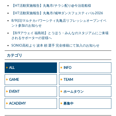
【HT活動実施報告】丸亀市/チラシ配り@今治造船様
【HT活動実施報告】丸亀市/城坤ダンスフェスティバル2026
8/9(日)マルナカパワーシティ丸亀店リフレッシュオープンイベ
ント参加のお知らせ
【8/9アウェイ 福島戦】とうほう・みんなのスタジアムにご来場
されるサポーターの皆様へ
SONIO高松より 波本 頼 選手 完全移籍にて加入のお知らせ
カテゴリ
ALL
INFO
GAME
TEAM
EVENT
ホームタウン
ACADEMY
募集中