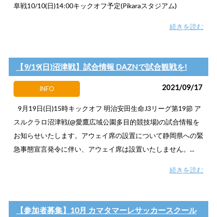
阜戦10/10(日)14:00キックオフ予定(Pikaraスタジアム)
続きを読む
【9/19(日)沼津戦】試合情報 DAZNで試合観戦を!
2021/09/17
INFO
9月19日(日)15時キックオフ 明治安田生命J3リーグ第19節 ア
スルクラロ沼津戦(@愛鷹広域公園多目的競技場)の試合情報を
お知らせいたします。アウェイ席の設置について静岡県への緊
急事態宣言発令に伴い、アウェイ席は設置いたしません。...
続きを読む
【参加者募集】10月 カマタマーレサッカースクール