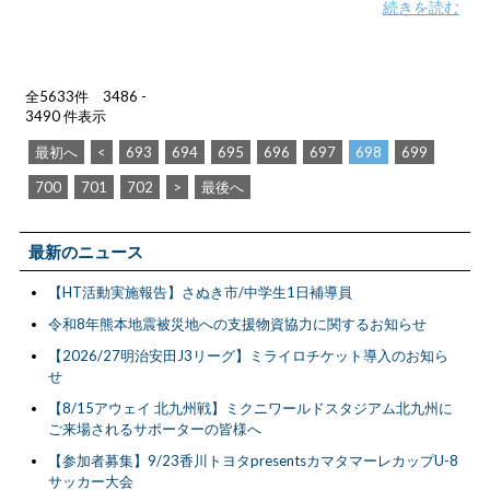
続きを読む
全5633件 3486 -
3490 件表示
最初へ
<
693
694
695
696
697
698
699
700
701
702
>
最後へ
最新のニュース
【HT活動実施報告】さぬき市/中学生1日補導員
令和8年熊本地震被災地への支援物資協力に関するお知らせ
【2026/27明治安田J3リーグ】ミライロチケット導入のお知ら
せ
【8/15アウェイ 北九州戦】ミクニワールドスタジアム北九州に
ご来場されるサポーターの皆様へ
【参加者募集】9/23香川トヨタpresentsカマタマーレカップU-8
サッカー大会