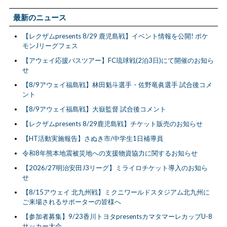
最新のニュース
【レクザムpresents 8/29 鹿児島戦】イベント情報を公開! ポケ
モンJリーグフェス
【アウェイ応援バスツアー】FC琉球戦(2泊3日)にて開催のお知ら
せ
【8/9アウェイ福島戦】林田魁斗選手・佐野竜眞選手 試合後コメ
ント
【8/9アウェイ福島戦】大嶽監督 試合後コメント
【レクザムpresents 8/29鹿児島戦】チケット販売のお知らせ
【HT活動実施報告】さぬき市/中学生1日補導員
令和8年熊本地震被災地への支援物資協力に関するお知らせ
【2026/27明治安田J3リーグ】ミライロチケット導入のお知ら
せ
【8/15アウェイ 北九州戦】ミクニワールドスタジアム北九州に
ご来場されるサポーターの皆様へ
【参加者募集】9/23香川トヨタpresentsカマタマーレカップU-8
サッカー大会