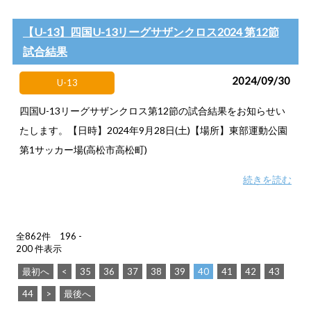
【U-13】四国U-13リーグサザンクロス2024 第12節
試合結果
2024/09/30
U-13
四国U-13リーグサザンクロス第12節の試合結果をお知らせい
たします。【日時】2024年9月28日(土)【場所】東部運動公園
第1サッカー場(高松市高松町)
続きを読む
全862件 196 -
200 件表示
最初へ
<
35
36
37
38
39
40
41
42
43
44
>
最後へ