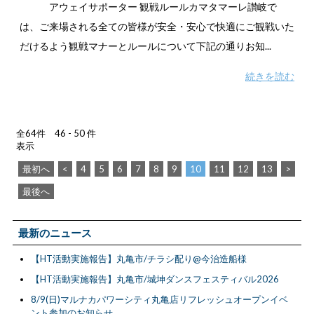
アウェイサポーター 観戦ルールカマタマーレ讃岐で
は、ご来場される全ての皆様が安全・安心で快適にご観戦いた
だけるよう観戦マナーとルールについて下記の通りお知...
続きを読む
全64件 46 - 50 件
表示
最初へ
<
4
5
6
7
8
9
10
11
12
13
>
最後へ
最新のニュース
【HT活動実施報告】丸亀市/チラシ配り@今治造船様
【HT活動実施報告】丸亀市/城坤ダンスフェスティバル2026
8/9(日)マルナカパワーシティ丸亀店リフレッシュオープンイベ
ント参加のお知らせ