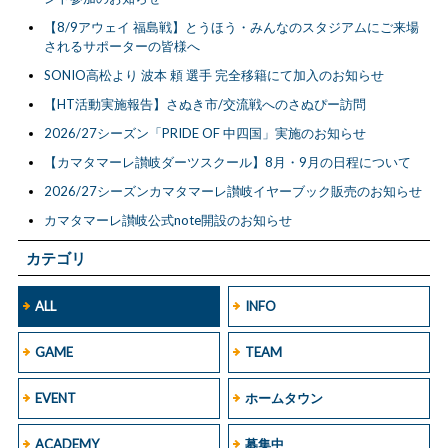
【8/9アウェイ 福島戦】とうほう・みんなのスタジアムにご来場
されるサポーターの皆様へ
SONIO高松より 波本 頼 選手 完全移籍にて加入のお知らせ
【HT活動実施報告】さぬき市/交流戦へのさぬぴー訪問
2026/27シーズン「PRIDE OF 中四国」実施のお知らせ
【カマタマーレ讃岐ダーツスクール】8月・9月の日程について
2026/27シーズンカマタマーレ讃岐イヤーブック販売のお知らせ
カマタマーレ讃岐公式note開設のお知らせ
カテゴリ
ALL
INFO
GAME
TEAM
EVENT
ホームタウン
ACADEMY
募集中