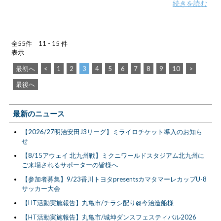
続きを読む
全55件 11 - 15 件
表示
最初へ
<
1
2
3
4
5
6
7
8
9
10
>
最後へ
最新のニュース
【2026/27明治安田J3リーグ】ミライロチケット導入のお知ら
せ
【8/15アウェイ 北九州戦】ミクニワールドスタジアム北九州に
ご来場されるサポーターの皆様へ
【参加者募集】9/23香川トヨタpresentsカマタマーレカップU-8
サッカー大会
【HT活動実施報告】丸亀市/チラシ配り@今治造船様
【HT活動実施報告】丸亀市/城坤ダンスフェスティバル2026