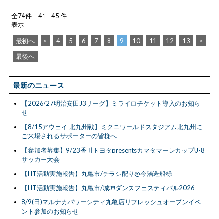
全74件 41 - 45 件
表示
最初へ
<
4
5
6
7
8
9
10
11
12
13
>
最後へ
最新のニュース
【2026/27明治安田J3リーグ】ミライロチケット導入のお知ら
せ
【8/15アウェイ 北九州戦】ミクニワールドスタジアム北九州に
ご来場されるサポーターの皆様へ
【参加者募集】9/23香川トヨタpresentsカマタマーレカップU-8
サッカー大会
【HT活動実施報告】丸亀市/チラシ配り@今治造船様
【HT活動実施報告】丸亀市/城坤ダンスフェスティバル2026
8/9(日)マルナカパワーシティ丸亀店リフレッシュオープンイベ
ント参加のお知らせ